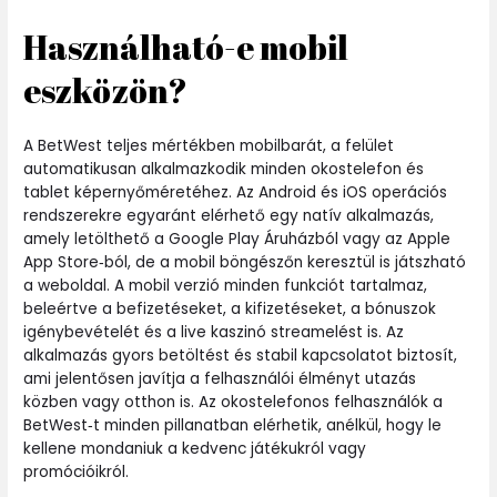
Használható-e mobil
eszközön?
A BetWest teljes mértékben mobilbarát, a felület
automatikusan alkalmazkodik minden okostelefon és
tablet képernyőméretéhez. Az Android és iOS operációs
rendszerekre egyaránt elérhető egy natív alkalmazás,
amely letölthető a Google Play Áruházból vagy az Apple
App Store‑ból, de a mobil böngészőn keresztül is játszható
a weboldal. A mobil verzió minden funkciót tartalmaz,
beleértve a befizetéseket, a kifizetéseket, a bónuszok
igénybevételét és a live kaszinó streamelést is. Az
alkalmazás gyors betöltést és stabil kapcsolatot biztosít,
ami jelentősen javítja a felhasználói élményt utazás
közben vagy otthon is. Az okostelefonos felhasználók a
BetWest‑t minden pillanatban elérhetik, anélkül, hogy le
kellene mondaniuk a kedvenc játékukról vagy
promócióikról.