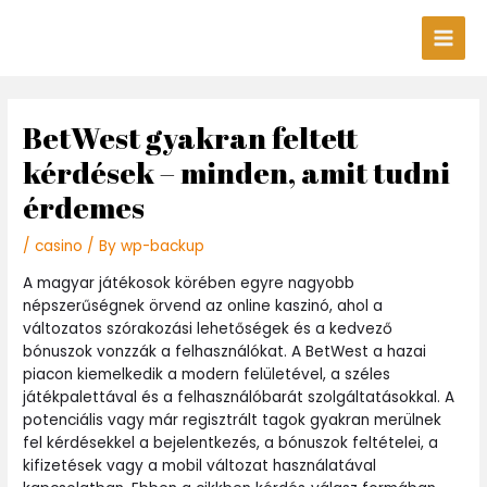
Skip
to
Main
content
Men
BetWest gyakran feltett
kérdések – minden, amit tudni
érdemes
/
casino
/ By
wp-backup
A magyar játékosok körében egyre nagyobb
népszerűségnek örvend az online kaszinó, ahol a
változatos szórakozási lehetőségek és a kedvező
bónuszok vonzzák a felhasználókat. A BetWest a hazai
piacon kiemelkedik a modern felületével, a széles
játékpalettával és a felhasználóbarát szolgáltatásokkal. A
potenciális vagy már regisztrált tagok gyakran merülnek
fel kérdésekkel a bejelentkezés, a bónuszok feltételei, a
kifizetések vagy a mobil változat használatával