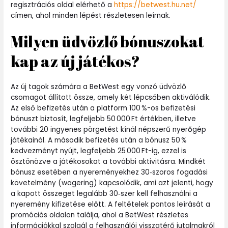
regisztrációs oldal elérhető a
https://betwest.hu.net/
címen, ahol minden lépést részletesen leírnak.
Milyen üdvözlő bónuszokat
kap az új játékos?
Az új tagok számára a BetWest egy vonzó üdvözlő
csomagot állított össze, amely két lépcsőben aktiválódik.
Az első befizetés után a platform 100 %-os befizetési
bónuszt biztosít, legfeljebb 50 000 Ft értékben, illetve
további 20 ingyenes pörgetést kínál népszerű nyerőgép
játékainál. A második befizetés után a bónusz 50 %
kedvezményt nyújt, legfeljebb 25 000 Ft-ig, ezzel is
ösztönözve a játékosokat a további aktivitásra. Mindkét
bónusz esetében a nyereményekhez 30‑szoros fogadási
követelmény (wagering) kapcsolódik, ami azt jelenti, hogy
a kapott összeget legalább 30‑szer kell felhasználni a
nyeremény kifizetése előtt. A feltételek pontos leírását a
promóciós oldalon találja, ahol a BetWest részletes
információkkal szolgál a felhasználói visszatérő jutalmakról