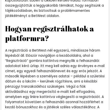
kapcsolatban. Ebben a cikkben kérdés‑válasz formában
összegyűjtöttük a leggyakoribb témákat, hogy segítsünk a
tájékozódásban, és biztosítsuk a problémamentes
játékélményt a BetWest oldalon.
Hogyan regisztrálhatok a
platformra?
A regisztráció a BetWest‑nél egyszerű, mindössze három
lépésből áll. Először navigáljon a kezdőoldalra, ahol a
“Regisztráció” gombra kattintva megnyílik a felhasználói
adatokat kérő űrlap. Itt meg kell adnia egy érvényes e‑mail
címet, egy egyedi felhasználónevet és egy erős jelszót. A
második lépésben a személyes adatai – például a születési
dátum és a lakcím – kerülnek rögzítésre, ami a későbbi
pénzügyi tranzakciókhoz szükséges. Végül a fiók
aktiválásához egy megerősítő e‑mailt kell elfogadnia,
amelyben egy linkre kattintva véglegesíti a regisztrációt. A
folyamatot követően a felhasználó azonnal hozzáférhet a
kezdő bónuszokhoz és a játékok széles választékához. A