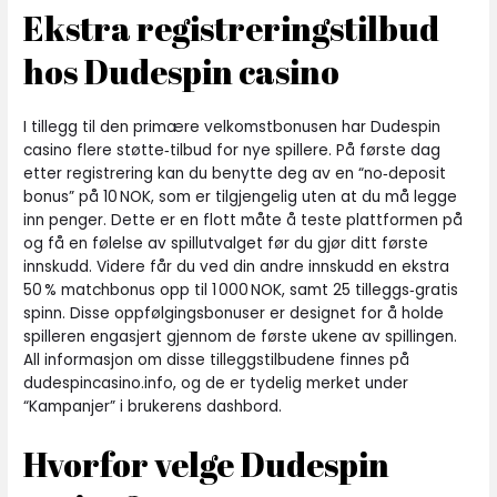
Ekstra registreringstilbud
hos Dudespin casino
I tillegg til den primære velkomstbonusen har Dudespin
casino flere støtte‑tilbud for nye spillere. På første dag
etter registrering kan du benytte deg av en “no‑deposit
bonus” på 10 NOK, som er tilgjengelig uten at du må legge
inn penger. Dette er en flott måte å teste plattformen på
og få en følelse av spillutvalget før du gjør ditt første
innskudd. Videre får du ved din andre innskudd en ekstra
50 % matchbonus opp til 1 000 NOK, samt 25 tilleggs‑gratis
spinn. Disse oppfølgingsbonuser er designet for å holde
spilleren engasjert gjennom de første ukene av spillingen.
All informasjon om disse tilleggstilbudene finnes på
dudespincasino.info, og de er tydelig merket under
“Kampanjer” i brukerens dashbord.
Hvorfor velge Dudespin