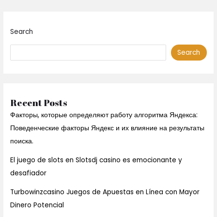
Search
Search
Recent Posts
Факторы, которые определяют работу алгоритма Яндекса:
Поведенческие факторы Яндекс и их влияние на результаты
поиска.
El juego de slots en Slotsdj casino es emocionante y
desafiador
Turbowinzcasino Juegos de Apuestas en Línea con Mayor
Dinero Potencial