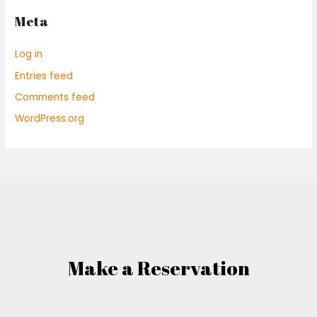
Meta
Log in
Entries feed
Comments feed
WordPress.org
Make a Reservation