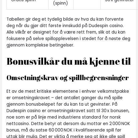
(spinn)
Tabellen gir deg et tydelig bilde av hva du kan forvente
deg når du gjør ditt første innskudd på Dudespin casino.
Alle vilkår er designet for å være rett frem, slik at du kan
fokusere på selve spillopplevelsen i stedet for å nøste deg
gjennom komplekse betingelser.
Bonusvilkår du må kjenne til
Omsetningskrav og spillbegrensninger
Et av de mest kritiske elementene i enhver velkomstpakke
er omsetningskravet – det antallet ganger du må spille
gjennom bonusbeløpet før du kan ta ut gevinster. På
Dudespin casino er omsetningskravet satt til 30 x bonusen,
noe som er på linje med industriens standard for norsk
nettcasino. Dette betyr at dersom du mottar en 2 000 NOK
bonus, må du satse 60 000 NOK i kvalifiserende spill før
uttak blir mulig. Det er viktig å merke seg at ikke alle spill