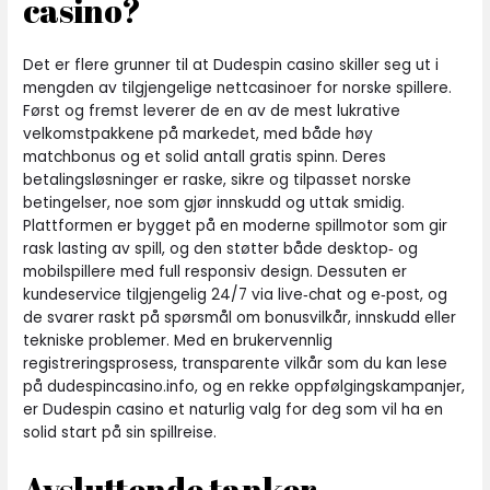
casino?
Det er flere grunner til at Dudespin casino skiller seg ut i
mengden av tilgjengelige nettcasinoer for norske spillere.
Først og fremst leverer de en av de mest lukrative
velkomstpakkene på markedet, med både høy
matchbonus og et solid antall gratis spinn. Deres
betalingsløsninger er raske, sikre og tilpasset norske
betingelser, noe som gjør innskudd og uttak smidig.
Plattformen er bygget på en moderne spillmotor som gir
rask lasting av spill, og den støtter både desktop‑ og
mobilspillere med full responsiv design. Dessuten er
kundeservice tilgjengelig 24/7 via live‑chat og e‑post, og
de svarer raskt på spørsmål om bonusvilkår, innskudd eller
tekniske problemer. Med en brukervennlig
registreringsprosess, transparente vilkår som du kan lese
på dudespincasino.info, og en rekke oppfølgingskampanjer,
er Dudespin casino et naturlig valg for deg som vil ha en
solid start på sin spillreise.
Avsluttende tanker