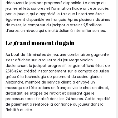
découvert le jackpot progressif disponible. Le design du
jeu, les effets sonores et l’animation fluide ont été salués
par le joueur, qui a apprécié le fait que l’interface était
également disponible en français. Après plusieurs dizaines
de mises, le compteur du jackpot a atteint 2,5 millions
d’euros, un niveau qui a incité Julien à intensifier son jeu.
Le grand moment du gain
Au bout de 45 minutes de jeu, une combinaison gagnante
s’est affichée sur la roulette du jeu Mega Moolah,
déclenchant le jackpot progressif. Le gain affiché était de
251 642 €, crédité instantanément sur le compte de Julien
grâce à la technologie de paiement du casino glorion.
Alexandre, membre du service client, a envoyé un
message de félicitations en français via le chat en direct,
détaillant les étapes de retrait et assurant que le
processus serait finalisé dans les 24 heures. Cette rapidité
de paiement a renforcé la confiance du joueur dans la
fiabilité du site.