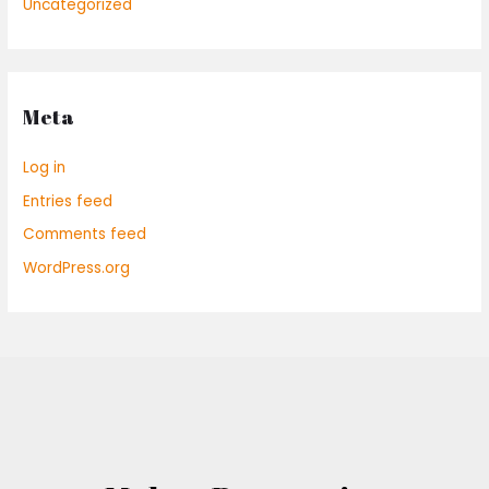
Uncategorized
Meta
Log in
Entries feed
Comments feed
WordPress.org