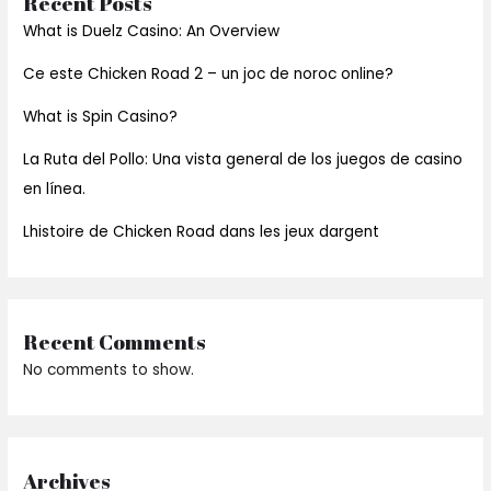
Recent Posts
What is Duelz Casino: An Overview
Ce este Chicken Road 2 – un joc de noroc online?
What is Spin Casino?
La Ruta del Pollo: Una vista general de los juegos de casino
en línea.
Lhistoire de Chicken Road dans les jeux dargent
Recent Comments
No comments to show.
Archives