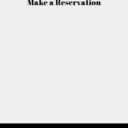
Make a Reservation