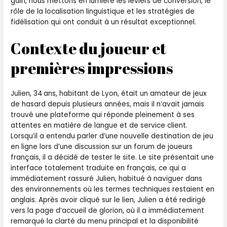
gain, nous mettons en lumière les leviers de conversion, le
rôle de la localisation linguistique et les stratégies de
fidélisation qui ont conduit à un résultat exceptionnel.
Contexte du joueur et
premières impressions
Julien, 34 ans, habitant de Lyon, était un amateur de jeux
de hasard depuis plusieurs années, mais il n’avait jamais
trouvé une plateforme qui réponde pleinement à ses
attentes en matière de langue et de service client.
Lorsqu’il a entendu parler d’une nouvelle destination de jeu
en ligne lors d’une discussion sur un forum de joueurs
français, il a décidé de tester le site. Le site présentait une
interface totalement traduite en français, ce qui a
immédiatement rassuré Julien, habitué à naviguer dans
des environnements où les termes techniques restaient en
anglais. Après avoir cliqué sur le lien, Julien a été redirigé
vers la page d’accueil de glorion, où il a immédiatement
remarqué la clarté du menu principal et la disponibilité