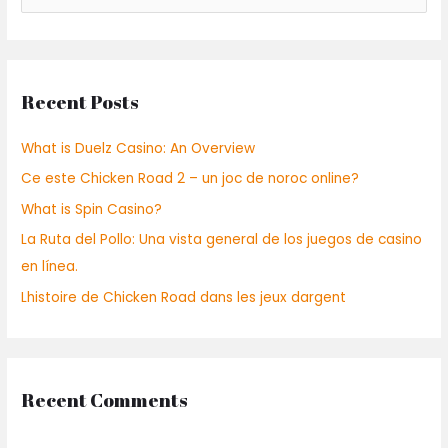
e
a
r
c
Recent Posts
h
f
What is Duelz Casino: An Overview
o
Ce este Chicken Road 2 – un joc de noroc online?
r
What is Spin Casino?
:
La Ruta del Pollo: Una vista general de los juegos de casino
en línea.
Lhistoire de Chicken Road dans les jeux dargent
Recent Comments