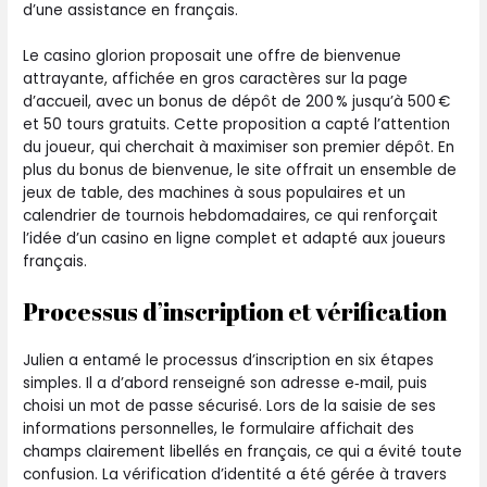
d’une assistance en français.
Le casino glorion proposait une offre de bienvenue
attrayante, affichée en gros caractères sur la page
d’accueil, avec un bonus de dépôt de 200 % jusqu’à 500 €
et 50 tours gratuits. Cette proposition a capté l’attention
du joueur, qui cherchait à maximiser son premier dépôt. En
plus du bonus de bienvenue, le site offrait un ensemble de
jeux de table, des machines à sous populaires et un
calendrier de tournois hebdomadaires, ce qui renforçait
l’idée d’un casino en ligne complet et adapté aux joueurs
français.
Processus d’inscription et vérification
Julien a entamé le processus d’inscription en six étapes
simples. Il a d’abord renseigné son adresse e‑mail, puis
choisi un mot de passe sécurisé. Lors de la saisie de ses
informations personnelles, le formulaire affichait des
champs clairement libellés en français, ce qui a évité toute
confusion. La vérification d’identité a été gérée à travers